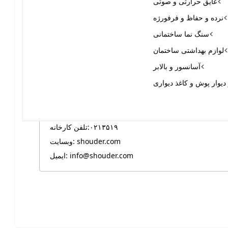
مجموعه شیرآلات شودر
عایق حرارتی و صوتی
آقای رضا قره‌داغی
نرده و حفاظ و فرفورژه
سنگ نما ساختمانی
لوازم بهداشتی ساختمان
خدمات: تولید کننده انواع شیرآلات بهداشتی - ساختمانی
آسانسور و بالابر
کیلومتر ۴۰ جاده خاوران، شهرک صنعتی عباس آباد، بلوار سعدی، خیابان گلستان، کوچه ۳/۱، پلاک۱۶۰۱ و 
یوار پوش و کاغذ دیواری
۱۶۰۲ 
۰۲۱۳۵۱۹
تلفن کارخانه:
وبسایت: shouder.com
ایمیل: info@shouder.com