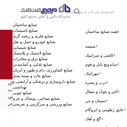
صنایع ساختمان
دسته‌بندی
 ما
تماس با ما
خدمات ما
شروع تبلیغات
صنایع تاسیسات
همه صنایع ساختمان
صنایع فلزی و ریخته گری
صنایع خودرو و حمل و نقل
شیشه
صنایع شیمیایی
صنایع لاستیک و پلاستیک
کاشی و سرامیک
صنایع برق و مخابرات
ساندویچ پانل و فوم
صنایع غذایی و آشامیدنی
صنایع کشاورزی، دام و طیور و آبزیان
موزائیک
صنایع چاپ و بسته بندی
صنایع داروسازی و پزشکی و آرایشی و
درب و پنجره
/
مرجع صنعت ایران
بهداشتی
/
صنایع تاسیسات
آجر و بلوک و سفال
صنایع چوبی
/
شیرآلات ساختمانی
صنایع نساجی، پوشاک و چرم
سیمان و بتن
مجموعه شیرآلات شودر
صنایع ورزشی و سرگرمی و تفریحی
عایق رطوبتی و ایزوگام
گچ و آهک