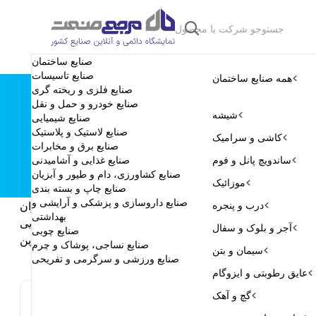
صنایع ساختمان
دسته‌بندی
 ما
تماس با ما
خدمات ما
شروع تبلیغات
صنایع تاسیسات
همه صنایع ساختمان
صنایع فلزی و ریخته گری
صنایع خودرو و حمل و نقل
شیشه
صنایع شیمیایی
صنایع لاستیک و پلاستیک
کاشی و سرامیک
صنایع برق و مخابرات
ساندویچ پانل و فوم
صنایع غذایی و آشامیدنی
صنایع کشاورزی، دام و طیور و آبزیان
موزائیک
صنایع چاپ و بسته بندی
صنایع داروسازی و پزشکی و آرایشی و
درب و پنجره
/
مرجع صنعت ایران
بهداشتی
/
صنایع شیمیایی
آجر و بلوک و سفال
صنایع چوبی
رزین
صنایع نساجی، پوشاک و چرم
سیمان و بتن
صنایع ورزشی و سرگرمی و تفریحی
عایق رطوبتی و ایزوگام
گچ و آهک