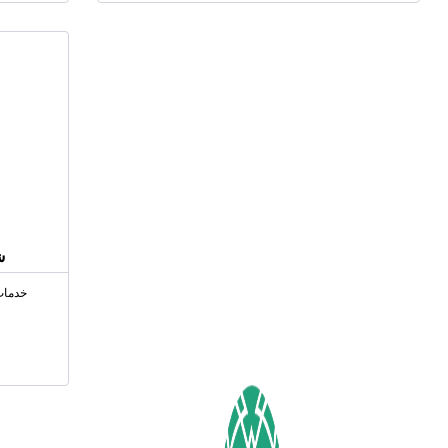
ش
خدمات: