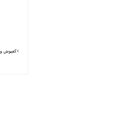
کفپوش و د