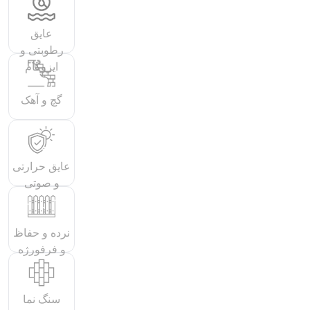
عایق
رطوبتی و
ایزوگام
گچ و آهک
عایق حرارتی
و صوتی
نرده و حفاظ
و فرفورژه
سنگ نما